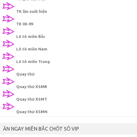
TK lần xuất hiện
TK 00-99
Lô tô miền Bắc
Lô tô miền Nam
Lô tô miền Trung
Quay thử
Quay thử XSMB
Quay thử XSMT
Quay thử XSMN
ĂN NGAY MIỀN BẮC CHỐT SỐ VIP