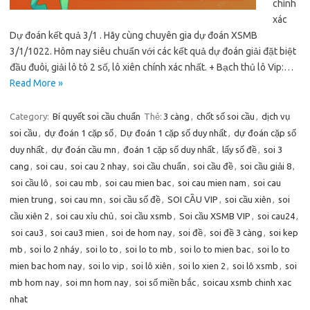
chính
xác
Dự đoán kết quả 3/1 . Hãy cùng chuyên gia dự đoán XSMB
3/1/1022. Hôm nay siêu chuẩn với các kết quả dự đoán giải đặt biệt
đầu đuôi, giải lô tô 2 số, lô xiên chính xác nhất. + Bạch thủ lô Vip:…
Read More »
Category:
Bí quyết soi cầu chuẩn
Thẻ:
3 càng
,
chốt số soi cầu
,
dịch vụ
soi cầu
,
dự đoán 1 cặp số
,
Dự đoán 1 cặp số duy nhất
,
dự đoán cặp số
duy nhất
,
dự đoán cầu mn
,
đoán 1 cặp số duy nhất
,
lấy số đề
,
soi 3
cang
,
soi cau
,
soi cau 2 nhay
,
soi cầu chuẩn
,
soi cầu đề
,
soi cầu giải 8
,
soi cầu lô
,
soi cau mb
,
soi cau mien bac
,
soi cau mien nam
,
soi cau
mien trung
,
soi cau mn
,
soi cầu số đề
,
SOI CẦU VIP
,
soi cầu xiên
,
soi
cầu xiên 2
,
soi cau xỉu chủ
,
soi cầu xsmb
,
Soi cầu XSMB VIP
,
soi cau24
,
soi cau3
,
soi cau3 mien
,
soi de hom nay
,
soi đề
,
soi đề 3 càng
,
soi kep
mb
,
soi lo 2 nháy
,
soi lo to
,
soi lo to mb
,
soi lo to mien bac
,
soi lo to
mien bac hom nay
,
soi lo vip
,
soi lô xiên
,
soi lo xien 2
,
soi lô xsmb
,
soi
mb hom nay
,
soi mn hom nay
,
soi số miền bắc
,
soicau xsmb chinh xac
nhat