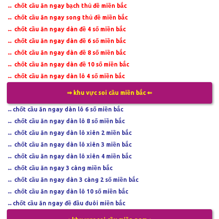
↔
chốt cầu ăn ngay bạch thủ đề miền bắc
↔
chốt cầu ăn ngay song thủ đề miền bắc
↔
chốt cầu ăn ngay dàn đề 4 số miền bắc
↔
chốt cầu ăn ngay dàn đề 6 số miền bắc
↔
chốt cầu ăn ngay dàn đề 8 số miền bắc
↔
chốt cầu ăn ngay dàn đề 10 số miền bắc
↔
chốt cầu ăn ngay dàn lô 4 số miền bắc
⇒ khu vực soi cầu miền bắc ⇐
↔
chốt cầu ăn ngay dàn lô 6 số miền bắc
↔
chốt cầu ăn ngay dàn lô 8 số miền bắc
↔
chốt cầu ăn ngay dàn lô xiên 2 miền bắc
↔
chốt cầu ăn ngay dàn lô xiên 3 miền bắc
↔
chốt cầu ăn ngay dàn lô xiên 4 miền bắc
↔
chốt cầu ăn ngay 3 càng miền bắc
↔
chốt cầu ăn ngay dàn 3 càng 2 số miền bắc
↔
chốt cầu ăn ngay dàn lô 10 số miền bắc
↔
chốt cầu ăn ngay đề đầu đuôi miền bắc