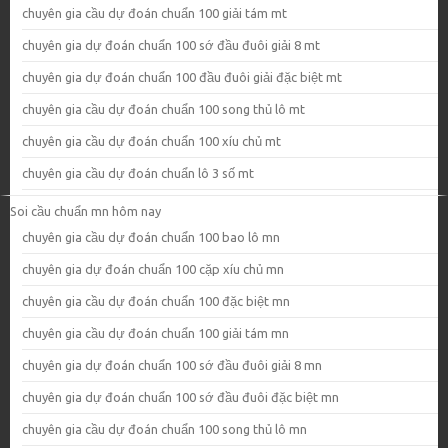
chuyên gia cầu dự đoán chuẩn 100 giải tám mt
chuyên gia dự đoán chuẩn 100 sớ đầu đuôi giải 8 mt
chuyên gia dự đoán chuẩn 100 đầu đuôi giải đặc biệt mt
chuyên gia cầu dự đoán chuẩn 100 song thủ lô mt
chuyên gia cầu dự đoán chuẩn 100 xíu chủ mt
chuyên gia cầu dự đoán chuẩn lô 3 số mt
Soi cầu chuẩn mn hôm nay
chuyên gia cầu dự đoán chuẩn 100 bao lô mn
chuyên gia dự đoán chuẩn 100 cặp xíu chủ mn
chuyên gia cầu dự đoán chuẩn 100 đặc biệt mn
chuyên gia cầu dự đoán chuẩn 100 giải tám mn
chuyên gia dự đoán chuẩn 100 sớ đầu đuôi giải 8 mn
chuyên gia dự đoán chuẩn 100 sớ đầu đuôi đặc biệt mn
chuyên gia cầu dự đoán chuẩn 100 song thủ lô mn