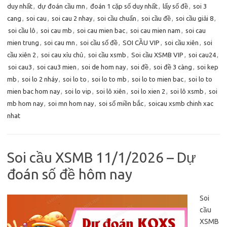
duy nhất
,
dự đoán cầu mn
,
đoán 1 cặp số duy nhất
,
lấy số đề
,
soi 3
cang
,
soi cau
,
soi cau 2 nhay
,
soi cầu chuẩn
,
soi cầu đề
,
soi cầu giải 8
,
soi cầu lô
,
soi cau mb
,
soi cau mien bac
,
soi cau mien nam
,
soi cau
mien trung
,
soi cau mn
,
soi cầu số đề
,
SOI CẦU VIP
,
soi cầu xiên
,
soi
cầu xiên 2
,
soi cau xỉu chủ
,
soi cầu xsmb
,
Soi cầu XSMB VIP
,
soi cau24
,
soi cau3
,
soi cau3 mien
,
soi de hom nay
,
soi đề
,
soi đề 3 càng
,
soi kep
mb
,
soi lo 2 nháy
,
soi lo to
,
soi lo to mb
,
soi lo to mien bac
,
soi lo to
mien bac hom nay
,
soi lo vip
,
soi lô xiên
,
soi lo xien 2
,
soi lô xsmb
,
soi
mb hom nay
,
soi mn hom nay
,
soi số miền bắc
,
soicau xsmb chinh xac
nhat
Soi cầu XSMB 11/1/2026 – Dự
đoán số đề hôm nay
Soi
cầu
XSMB