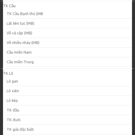
TK Cầu
TK Cầu Bạch thủ (MB
Lật liên tục (MB)
Về cả cặp (MB)
Về nhiều nháy (MB)
Cầu miền Nam
Cầu miền Trung
TK Lô
Lô gan
Lô xiên
Lô kép
TK đầu
TK đuôi
TK giải đặc biệt