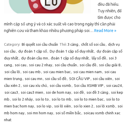
đều đã hiểu.
Tuy nhiên, để
tìm được cho
mình cặp số ưng ý và có xác suất về cao trong ngày thì cần phải
nghiên cứu và tham khảo nhiều phương pháp soi…
Read More »
Category:
Bí quyết soi cầu chuẩn
Thẻ:
3 càng
,
chốt số soi cầu
,
dịch vụ
soi cầu
,
dự đoán 1 cặp số
,
Dự đoán 1 cặp số duy nhất
,
dự đoán cặp số
duy nhất
,
dự đoán cầu mn
,
đoán 1 cặp số duy nhất
,
lấy số đề
,
soi 3
cang
,
soi cau
,
soi cau 2 nhay
,
soi cầu chuẩn
,
soi cầu đề
,
soi cầu giải 8
,
soi cầu lô
,
soi cau mb
,
soi cau mien bac
,
soi cau mien nam
,
soi cau
mien trung
,
soi cau mn
,
soi cầu số đề
,
SOI CẦU VIP
,
soi cầu xiên
,
soi
cầu xiên 2
,
soi cau xỉu chủ
,
soi cầu xsmb
,
Soi cầu XSMB VIP
,
soi cau24
,
soi cau3
,
soi cau3 mien
,
soi de hom nay
,
soi đề
,
soi đề 3 càng
,
soi kep
mb
,
soi lo 2 nháy
,
soi lo to
,
soi lo to mb
,
soi lo to mien bac
,
soi lo to
mien bac hom nay
,
soi lo vip
,
soi lô xiên
,
soi lo xien 2
,
soi lô xsmb
,
soi
mb hom nay
,
soi mn hom nay
,
soi số miền bắc
,
soicau xsmb chinh xac
nhat