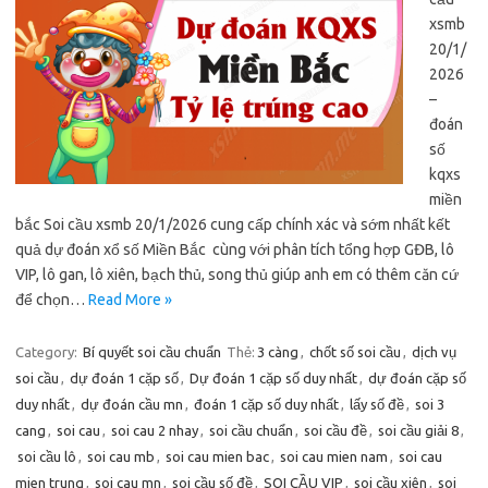
xsmb
20/1/
2026
–
đoán
số
kqxs
miền
bắc Soi cầu xsmb 20/1/2026 cung cấp chính xác và sớm nhất kết
quả dự đoán xổ số Miền Bắc cùng với phân tích tổng hợp GĐB, lô
VIP, lô gan, lô xiên, bạch thủ, song thủ giúp anh em có thêm căn cứ
để chọn…
Read More »
Category:
Bí quyết soi cầu chuẩn
Thẻ:
3 càng
,
chốt số soi cầu
,
dịch vụ
soi cầu
,
dự đoán 1 cặp số
,
Dự đoán 1 cặp số duy nhất
,
dự đoán cặp số
duy nhất
,
dự đoán cầu mn
,
đoán 1 cặp số duy nhất
,
lấy số đề
,
soi 3
cang
,
soi cau
,
soi cau 2 nhay
,
soi cầu chuẩn
,
soi cầu đề
,
soi cầu giải 8
,
soi cầu lô
,
soi cau mb
,
soi cau mien bac
,
soi cau mien nam
,
soi cau
mien trung
,
soi cau mn
,
soi cầu số đề
,
SOI CẦU VIP
,
soi cầu xiên
,
soi