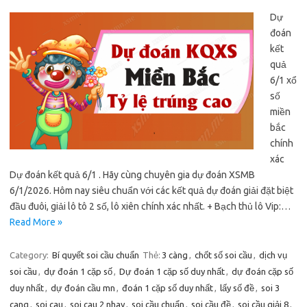
Dự
đoán
kết
quả
6/1 xổ
số
miền
bắc
chính
xác
Dự đoán kết quả 6/1 . Hãy cùng chuyên gia dự đoán XSMB
6/1/2026. Hôm nay siêu chuẩn với các kết quả dự đoán giải đặt biệt
đầu đuôi, giải lô tô 2 số, lô xiên chính xác nhất. + Bạch thủ lô Vip:…
Read More »
Category:
Bí quyết soi cầu chuẩn
Thẻ:
3 càng
,
chốt số soi cầu
,
dịch vụ
soi cầu
,
dự đoán 1 cặp số
,
Dự đoán 1 cặp số duy nhất
,
dự đoán cặp số
duy nhất
,
dự đoán cầu mn
,
đoán 1 cặp số duy nhất
,
lấy số đề
,
soi 3
cang
,
soi cau
,
soi cau 2 nhay
,
soi cầu chuẩn
,
soi cầu đề
,
soi cầu giải 8
,