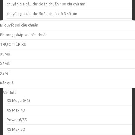
chuyên gia cầu dự đoán chuẩn 100 xíu chủ mn
chuyên gia cầu dự đoán chuẩn lô 3 số mn
Bí quyết soi cầu chuẩn
Phương pháp soi cầu chuẩn
TRỰC TIẾP XS
XSMB
XSMN
XSMT
Kết quả
Vietlott
XS Mega 6/45
XS Max 4D
Power 6/55
XS Max 3D