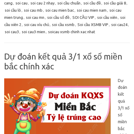
cang
,
soi cau
,
soi cau 2 nhay
,
soi cầu chuẩn
,
soi cầu đề
,
soi cầu giải 8
,
soi cầu lô
,
soi cau mb
,
soi cau mien bac
,
soi cau mien nam
,
soi cau
mien trung
,
soi cau mn
,
soi cầu số đề
,
SOI CẦU VIP
,
soi cầu xiên
,
soi
cầu xiên 2
,
soi cau xỉu chủ
,
soi cầu xsmb
,
Soi cầu XSMB VIP
,
soi cau24
,
soi cau3
,
soi cau3 mien
,
soicau xsmb chinh xac nhat
Dự đoán kết quả 3/1 xổ số miền
bắc chính xác
Dự
đoán
kết
quả
3/1 xổ
số
miền
bắc