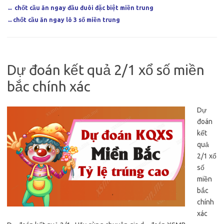
↔
chốt cầu ăn ngay đầu đuôi đặc biệt miền trung
↔
chốt cầu ăn ngay lô 3 số miền trung
Dự đoán kết quả 2/1 xổ số miền
bắc chính xác
Dự
đoán
kết
quả
2/1 xổ
số
miền
bắc
chính
xác