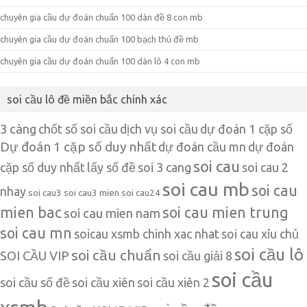
chuyên gia cầu dự đoán chuẩn 100 dàn đề 8 con mb
chuyên gia cầu dự đoán chuẩn 100 bạch thủ đề mb
chuyên gia cầu dự đoán chuẩn 100 dàn lô 4 con mb
soi cầu lô đề miền bắc chính xác
3 càng
chốt số soi cầu
dịch vụ soi cầu
dự đoán 1 cặp số
Dự đoán 1 cặp số duy nhất
dự đoán cầu mn
dự đoán
soi cau
cặp số duy nhất
lấy số đề
soi 3 cang
soi cau 2
soi cau mb
soi cau
nhay
soi cau3
soi cau3 mien
soi cau24
mien bac
soi cau mien trung
soi cau mien nam
soi cau mn
soicau xsmb chinh xac nhat
soi cau xỉu chủ
soi cầu lô
soi cầu chuẩn
SOI CẦU VIP
soi cầu giải 8
soi cầu
soi cầu số đề
soi cầu xiên
soi cầu xiên 2