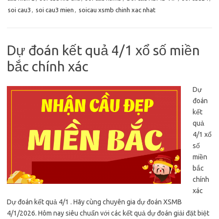
soi cau3
,
soi cau3 mien
,
soicau xsmb chinh xac nhat
Dự đoán kết quả 4/1 xổ số miền
bắc chính xác
Dự
đoán
kết
quả
4/1 xổ
số
miền
bắc
chính
xác
Dự đoán kết quả 4/1 . Hãy cùng chuyên gia dự đoán XSMB
4/1/2026. Hôm nay siêu chuẩn với các kết quả dự đoán giải đặt biệt