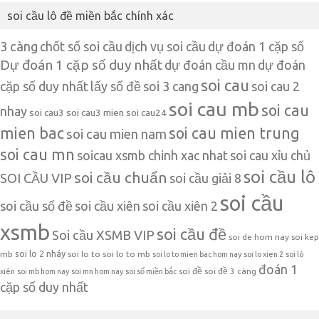
soi cầu lô đề miền bắc chính xác
3 càng
chốt số soi cầu
dịch vụ soi cầu
dự đoán 1 cặp số
Dự đoán 1 cặp số duy nhất
dự đoán cầu mn
dự đoán
soi cau
cặp số duy nhất
lấy số đề
soi 3 cang
soi cau 2
soi cau mb
soi cau
nhay
soi cau3
soi cau3 mien
soi cau24
mien bac
soi cau mien trung
soi cau mien nam
soi cau mn
soicau xsmb chinh xac nhat
soi cau xỉu chủ
soi cầu lô
soi cầu chuẩn
SOI CẦU VIP
soi cầu giải 8
soi cầu
soi cầu số đề
soi cầu xiên
soi cầu xiên 2
xsmb
soi cầu đề
Soi cầu XSMB VIP
soi de hom nay
soi kep
soi lo 2 nháy
mb
soi lo to
soi lo to mb
soi lo to mien bac hom nay
soi lo xien 2
soi lô
đoán 1
soi đề
soi đề 3 càng
xiên
soi mb hom nay
soi mn hom nay
soi số miền bắc
cặp số duy nhất