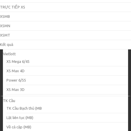
TRỰC TIẾP XS
XSMB
XSMN
XSMT
Kết quả
Vietlott
XS Mega 6/45
XS Max 4D
Power 6/55
XS Max 3D
TK Cầu
TK Cầu Bạch thủ (MB
Lật liên tục (MB)
Về cả cặp (MB)