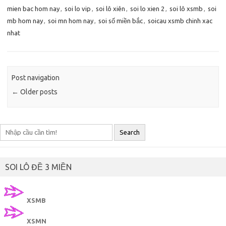
mien bac hom nay
,
soi lo vip
,
soi lô xiên
,
soi lo xien 2
,
soi lô xsmb
,
soi
mb hom nay
,
soi mn hom nay
,
soi số miền bắc
,
soicau xsmb chinh xac
nhat
Post navigation
←
Older posts
Search
SOI LÔ ĐỀ 3 MIỀN
XSMB
XSMN