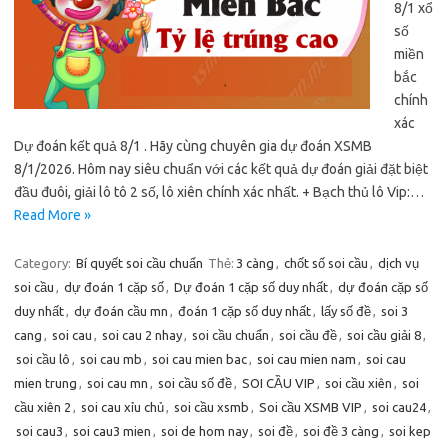
8/1 xổ
số
miền
bắc
chính
xác
Dự đoán kết quả 8/1 . Hãy cùng chuyên gia dự đoán XSMB
8/1/2026. Hôm nay siêu chuẩn với các kết quả dự đoán giải đặt biệt
đầu đuôi, giải lô tô 2 số, lô xiên chính xác nhất. + Bạch thủ lô Vip:…
Read More »
Category:
Bí quyết soi cầu chuẩn
Thẻ:
3 càng
,
chốt số soi cầu
,
dịch vụ
soi cầu
,
dự đoán 1 cặp số
,
Dự đoán 1 cặp số duy nhất
,
dự đoán cặp số
duy nhất
,
dự đoán cầu mn
,
đoán 1 cặp số duy nhất
,
lấy số đề
,
soi 3
cang
,
soi cau
,
soi cau 2 nhay
,
soi cầu chuẩn
,
soi cầu đề
,
soi cầu giải 8
,
soi cầu lô
,
soi cau mb
,
soi cau mien bac
,
soi cau mien nam
,
soi cau
mien trung
,
soi cau mn
,
soi cầu số đề
,
SOI CẦU VIP
,
soi cầu xiên
,
soi
cầu xiên 2
,
soi cau xỉu chủ
,
soi cầu xsmb
,
Soi cầu XSMB VIP
,
soi cau24
,
soi cau3
,
soi cau3 mien
,
soi de hom nay
,
soi đề
,
soi đề 3 càng
,
soi kep