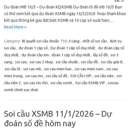
xác ở
Dự đoán MB 16/3 – Dự đoán KQXSMB Dự đoán lô đề mb 16/3 Bạn
có thể xem kết quả dự đoán XSMB ngày 16/3/2026 hoặc tham khảo
kết quả thống kê giải đặt biệt XSMB và 10 cặp số xuất hiện…
Read More »
Category:
Bí quyết soi cầu chuẩn
Thẻ:
3 càng
,
chốt số soi cầu
,
dịch vụ
soi cầu
,
dự đoán 1 cặp số
,
Dự đoán 1 cặp số duy nhất
,
dự đoán cặp số
duy nhất
,
dự đoán cầu mn
,
đoán 1 cặp số duy nhất
,
lấy số đề
,
soi 3
cang
,
soi cau
,
soi cau 2 nhay
,
soi cầu chuẩn
,
soi cầu đề
,
soi cầu giải 8
,
soi cầu lô
,
soi cau mb
,
soi cau mien bac
,
soi cau mien nam
,
soi cau
mien trung
,
soi cau mn
,
soi cầu số đề
,
SOI CẦU VIP
,
soi cầu xiên
,
soi
cầu xiên 2
,
soi cau xỉu chủ
,
soi cầu xsmb
,
Soi cầu XSMB VIP
,
soicau
xsmb chinh xac nhat
Soi cầu XSMB 11/1/2026 – Dự
đoán số đề hôm nay