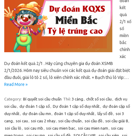
đoán
kết
quả
2/1 xổ
số
miền
bắc
chính
xác
Dự đoán kết quả 2/1 . Hãy cùng chuyên gia dự đoán XSMB
2/1/2026. Hôm nay siêu chuẩn với các kết quả dự đoán giải đặt biệt
đầu đuôi, giải lô tô 2 số, lô xiên chính xác nhất. + Bạch thủ lô Vip:…
Read More »
Category:
Bí quyết soi cầu chuẩn
Thẻ:
3 càng
,
chốt số soi cầu
,
dịch vụ
soi cầu
,
dự đoán 1 cặp số
,
Dự đoán 1 cặp số duy nhất
,
dự đoán cặp số
duy nhất
,
dự đoán cầu mn
,
đoán 1 cặp số duy nhất
,
lấy số đề
,
soi 3
cang
,
soi cau
,
soi cau 2 nhay
,
soi cầu chuẩn
,
soi cầu đề
,
soi cầu giải 8
,
soi cầu lô
,
soi cau mb
,
soi cau mien bac
,
soi cau mien nam
,
soi cau
mien trung
,
soi cau mn
,
soi cầu số đề
,
SOI CẦU VIP
,
soi cầu xiên
,
soi