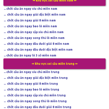
⇒ khu vực soi cầu miền nam ⇐
↔
chốt cầu ăn ngay xỉu chủ miền nam
↔
chốt cầu ăn ngay giải đặc biệt miền nam
↔
chốt cầu ăn ngay giải 8 miền nam
↔
chốt cầu ăn ngay bao lô miền nam
↔
chốt cầu ăn ngay cặp xỉu chủ miền nam
↔
chốt cầu ăn ngay song thủ lô miền nam
↔
chốt cầu ăn ngay đầu đuôi giải 8 miền nam
↔
chốt cầu ăn ngay đầu đuôi đặc biệt miền nam
↔
chốt cầu ăn ngay lô 3 số miền nam
⇒ khu vực soi cầu miền trung ⇐
↔
chốt cầu ăn ngay xỉu chủ miền trung
↔
chốt cầu ăn ngay giải đặc biệt miền trung
↔
chốt cầu ăn ngay giải 8 miền trung
↔
chốt cầu ăn ngay bao lô miền trung
↔
chốt cầu ăn ngay cặp xỉu chủ miền trung
↔
chốt cầu ăn ngay song thủ lô miền trung
↔
chốt cầu ăn ngay đầu đuôi giải 8 miền trung