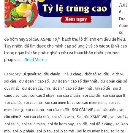
/202
6 –
Dự
đoán
số
đề hôm nay Soi cầu XSMB 19/1 bạch thủ lô thì anh em đều đã hiểu.
Tuy nhiên, để tìm được cho mình cặp số ưng ý và có xác suất về cao
trong ngày thì cần phải nghiên cứu và tham khảo nhiều phương
pháp soi…
Read More »
Category:
Bí quyết soi cầu chuẩn
Thẻ:
3 càng
,
chốt số soi cầu
,
dịch vụ
soi cầu
,
dự đoán 1 cặp số
,
Dự đoán 1 cặp số duy nhất
,
dự đoán cặp số
duy nhất
,
dự đoán cầu mn
,
đoán 1 cặp số duy nhất
,
lấy số đề
,
soi 3
cang
,
soi cau
,
soi cau 2 nhay
,
soi cầu chuẩn
,
soi cầu đề
,
soi cầu giải 8
,
soi cầu lô
,
soi cau mb
,
soi cau mien bac
,
soi cau mien nam
,
soi cau
mien trung
,
soi cau mn
,
soi cầu số đề
,
SOI CẦU VIP
,
soi cầu xiên
,
soi
cầu xiên 2
,
soi cau xỉu chủ
,
soi cầu xsmb
,
Soi cầu XSMB VIP
,
soi cau24
,
soi cau3
,
soi cau3 mien
,
soi de hom nay
,
soi đề
,
soi đề 3 càng
,
soi kep
mb
,
soi lo 2 nháy
,
soi lo to
,
soi lo to mb
,
soi lo to mien bac
,
soi lo to