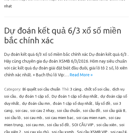
nhat
Dự đoán kết quả 6/3 xổ số miền
bắc chính xác
Dự đoán kết quả 6/3 xổ số miền bắc chính xác Dự đoán kết quả 6/3 .
Hãy cùng chuyên gia dự đoán XSMB 6/3/2026. Hôm nay siêu chuẩn
với các kết quả dự đoán giải đặt biệt đầu đuôi, giải lô tô 2 số, lô xiên
chính xác nhất. + Bạch thủ lô Vip:…
Read More »
Category:
Bí quyết soi cầu chuẩn
Thẻ:
3 càng
,
chốt số soi cầu
,
dịch vụ
soi cầu
,
dự đoán 1 cặp số
,
Dự đoán 1 cặp số duy nhất
,
dự đoán cặp số
duy nhất
,
dự đoán cầu mn
,
đoán 1 cặp số duy nhất
,
lấy số đề
,
soi 3
cang
,
soi cau
,
soi cau 2 nhay
,
soi cầu chuẩn
,
soi cầu đề
,
soi cầu giải 8
,
soi cầu lô
,
soi cau mb
,
soi cau mien bac
,
soi cau mien nam
,
soi cau
mien trung
,
soi cau mn
,
soi cầu số đề
,
SOI CẦU VIP
,
soi cầu xiên
,
soi
cầu xiên 2
,
soi cau xỉu chủ
,
soi cầu xsmb
,
Soi cầu XSMB VIP
,
soi cau24
,