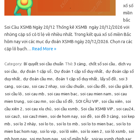
xổ số
miền
bắc
Soi Cầu XSMB Ngày 20/12 Thống kê XSMB ngày 20/12/2026 với
những cặp số có tỉ lệ về nhiều nhất. Trong kết quả xổ số miền Bắc
hôm nay với các mục dự đoán XSMB ngày 20/12/2026. Chọn ra các
cặp lô bạch…
Read More »
Category:
Bí quyết soi cầu chuẩn
Thẻ:
3 càng
,
chốt số soi cầu
,
dịch vụ
soi cầu
,
dự đoán 1 cặp số
,
Dự đoán 1 cặp số duy nhất
,
dự đoán cặp số
duy nhất
,
dự đoán cầu mn
,
đoán 1 cặp số duy nhất
,
lấy số đề
,
soi 3
cang
,
soi cau
,
soi cau 2 nhay
,
soi cầu chuẩn
,
soi cầu đề
,
soi cầu giải 8
,
soi cầu lô
,
soi cau mb
,
soi cau mien bac
,
soi cau mien nam
,
soi cau
mien trung
,
soi cau mn
,
soi cầu số đề
,
SOI CẦU VIP
,
soi cầu xiên
,
soi
cầu xiên 2
,
soi cau xỉu chủ
,
soi cầu xsmb
,
Soi cầu XSMB VIP
,
soi cau24
,
soi cau3
,
soi cau3 mien
,
soi de hom nay
,
soi đề
,
soi đề 3 càng
,
soi kep
mb
,
soi lo 2 nháy
,
soi lo to
,
soi lo to mb
,
soi lo to mien bac
,
soi lo to
mien bac hom nay
,
soi lo vip
,
soi lô xiên
,
soi lo xien 2
,
soi lô xsmb
,
soi
mb hom nay
,
soi mn hom nay
,
soi số miền bắc
,
soicau xsmb chinh xac