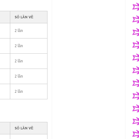
SỐ LẦN VỀ
2 lần
2 lần
2 lần
2 lần
2 lần
SỐ LẦN VỀ