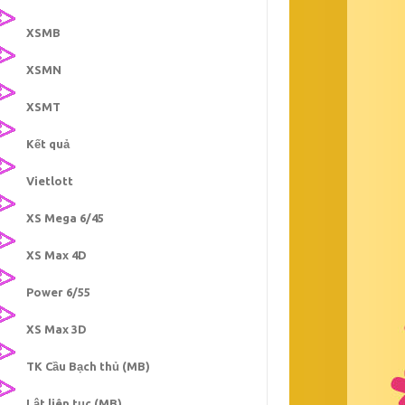
XSMB
XSMN
XSMT
Kết quả
Vietlott
XS Mega 6/45
XS Max 4D
Power 6/55
XS Max 3D
TK Cầu Bạch thủ (MB)
Lật liên tục (MB)