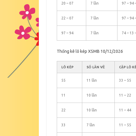
20 – 07
7 lần
97 – 94 
22 – 07
7 lần
97 – 94 
97 – 94
7 lần
74 – 13 
Thống kê lô kép XSMB 10/12/2026
LÔ KÉP
SỐ LẦN VỀ
CẶP LÔ K
55
11 lần
33 – 55
11
10 lần
11 – 22
22
10 lần
11 – 44
33
7 lần
11 – 55