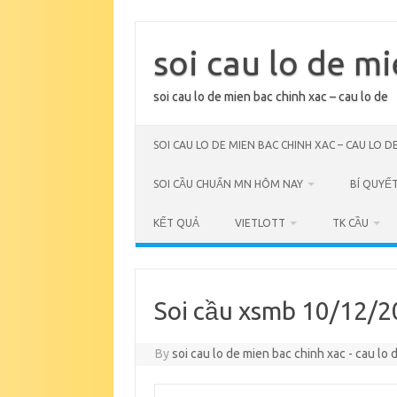
Skip
to
content
soi cau lo de mi
soi cau lo de mien bac chinh xac – cau lo de
SOI CAU LO DE MIEN BAC CHINH XAC – CAU LO D
SOI CẦU CHUẨN MN HÔM NAY
BÍ QUYẾ
KẾT QUẢ
VIETLOTT
TK CẦU
Soi cầu xsmb 10/12/2
By
soi cau lo de mien bac chinh xac - cau lo 