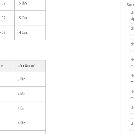
– 62
5 lần
Soi 
c
– 07
5 lần
v
c
– 07
4 lần
m
c
m
c
m
ÉP
SỐ LẦN VỀ
c
5 lần
m
c
4 lần
m
c
4 lần
m
4 lần
c
m