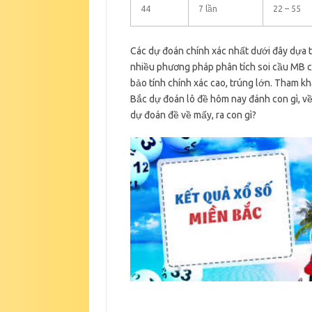
44
7 lần
22 – 55
Các dự đoán chính xác nhất dưới đây dựa 
nhiều phương pháp phân tích soi cầu MB c
bảo tính chính xác cao, trúng lớn. Tham k
Bắc dự đoán lô đề hôm nay đánh con gì, về
dự đoán đề về mấy, ra con gì?