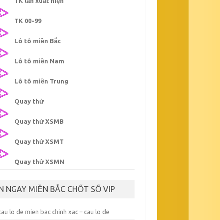
TK lần xuất hiện
TK 00-99
Lô tô miền Bắc
Lô tô miền Nam
Lô tô miền Trung
Quay thử
Quay thử XSMB
Quay thử XSMT
Quay thử XSMN
N NGAY MIỀN BẮC CHỐT SỐ VIP
cau lo de mien bac chinh xac – cau lo de