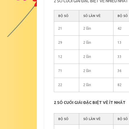
2 SỐ CUỐI GIẢI ĐẶC BIỆT VỀ NHIỀU NHẤT
BỘ SỐ
SỐ LẦN VỀ
BỘ SỐ
21
2 lần
42
29
2 lần
13
12
2 lần
33
71
2 lần
36
22
2 lần
82
2 SỐ CUỐI GIẢI ĐẶC BIỆT VỀ ÍT NHẤT
BỘ SỐ
SỐ LẦN VỀ
BỘ SỐ