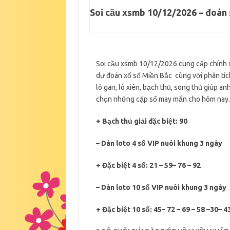
Soi cầu xsmb 10/12/2026 – đoán 
Soi cầu xsmb 10/12/2026 cung cấp chính 
dự đoán xổ số Miền Bắc cùng với phân tích
lô gan, lô xiên, bạch thủ, song thủ giúp a
chọn những cặp số may mắn cho hôm nay.
+ Bạch thủ giải đặc biệt: 90
– Dàn loto 4 số VIP nuôi khung 3 ngày
+ Đặc biệt 4 số: 21 – 59– 76 – 92
– Dàn loto 10 số VIP nuôi khung 3 ngày
+ Đặc biệt 10 số: 45– 72 – 69 – 58 –30– 43