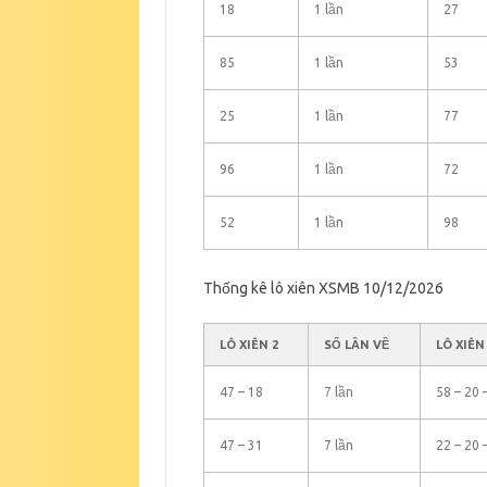
18
1 lần
27
85
1 lần
53
25
1 lần
77
96
1 lần
72
52
1 lần
98
Thống kê lô xiên XSMB 10/12/2026
LÔ XIÊN 2
SỐ LẦN VỀ
LÔ XIÊN
47 – 18
7 lần
58 – 20 
47 – 31
7 lần
22 – 20 