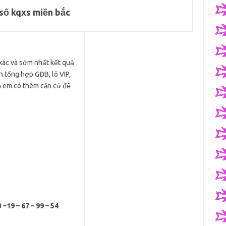
số kqxs miền bắc
xác và sớm nhất kết quả
 tổng hợp GĐB, lô VIP,
nh em có thêm căn cứ để
 –19 – 67 – 99 – 54