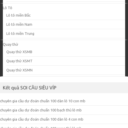
Lô Tô
Lô tô miền Bắc
Lô tô miền Nam
Lô tô miền Trung
Quay thử
Quay thử XSMB
Quay thử XSMT
Quay thử XSMN
Kết quả SOI CẦU SIÊU VÍP
chuyên gia cầu dự đoán chuẩn 100 dàn lô 10 con mb
chuyên gia cầu dự đoán chuẩn 100 bạch thủ lô mb
chuyên gia cầu dự đoán chuẩn 100 dàn lô 4 con mb