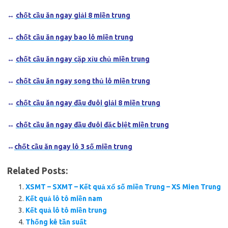
↔
chốt cầu ăn ngay giải 8 miền trung
↔
chốt cầu ăn ngay bao lô miền trung
↔
chốt cầu ăn ngay cặp xỉu chủ miền trung
↔
chốt cầu ăn ngay song thủ lô miền trung
↔
chốt cầu ăn ngay đầu đuôi giải 8 miền trung
↔
chốt cầu ăn ngay đầu đuôi đặc biệt miền trung
↔
chốt cầu ăn ngay lô 3 số miền trung
Related Posts:
XSMT – SXMT – Kết quả xổ số miền Trung – XS Mien Trung
Kết quả lô tô miền nam
Kết quả lô tô miền trung
Thống kê tần suất