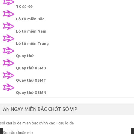
TK 00-99
Lô tô miền Bắc
Lô tô miền Nam
Lô tô miền Trung
Quay thử
Quay thử XSMB
Quay thử XSMT
Quay thử XSMN
ĂN NGAY MIỀN BẮC CHỐT SỐ VIP
soi cau lo de mien bac chinh xac – cau lo de
Soi cầu chuẩn mb