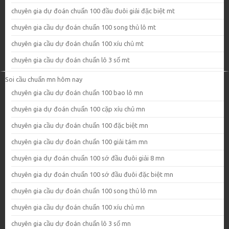
chuyên gia dự đoán chuẩn 100 đầu đuôi giải đặc biệt mt
chuyên gia cầu dự đoán chuẩn 100 song thủ lô mt
chuyên gia cầu dự đoán chuẩn 100 xíu chủ mt
chuyên gia cầu dự đoán chuẩn lô 3 số mt
Soi cầu chuẩn mn hôm nay
chuyên gia cầu dự đoán chuẩn 100 bao lô mn
chuyên gia dự đoán chuẩn 100 cặp xíu chủ mn
chuyên gia cầu dự đoán chuẩn 100 đặc biệt mn
chuyên gia cầu dự đoán chuẩn 100 giải tám mn
chuyên gia dự đoán chuẩn 100 sớ đầu đuôi giải 8 mn
chuyên gia dự đoán chuẩn 100 sớ đầu đuôi đặc biệt mn
chuyên gia cầu dự đoán chuẩn 100 song thủ lô mn
chuyên gia cầu dự đoán chuẩn 100 xíu chủ mn
chuyên gia cầu dự đoán chuẩn lô 3 số mn