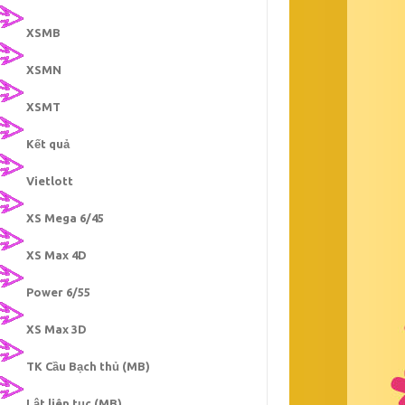
XSMB
XSMN
XSMT
Kết quả
Vietlott
XS Mega 6/45
XS Max 4D
Power 6/55
XS Max 3D
TK Cầu Bạch thủ (MB)
Lật liên tục (MB)