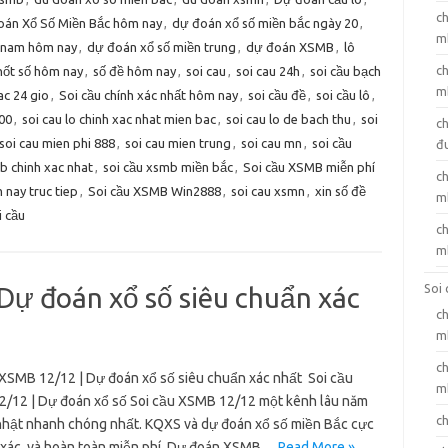
c
án Xổ Số Miền Bắc hôm nay
,
dự đoán xổ số miền bắc ngày 20
,
m
 nam hôm nay
,
dự đoán xổ số miền trung
,
dự đoán XSMB
,
lô
c
hốt số hôm nay
,
số đề hôm nay
,
soi cau
,
soi cau 24h
,
soi cầu bạch
m
ac 24 gio
,
Soi cầu chính xác nhất hôm nay
,
soi cầu đề
,
soi cầu lô
,
100
,
soi cau lo chinh xac nhat mien bac
,
soi cau lo de bach thu
,
soi
c
soi cau mien phi 888
,
soi cau mien trung
,
soi cau mn
,
soi cầu
đ
b chinh xac nhat
,
soi cầu xsmb miền bắc
,
Soi cầu XSMB miễn phí
c
 nay truc tiep
,
Soi cầu XSMB Win2888
,
soi cau xsmn
,
xin số đề
m
 cầu
c
m
Soi 
Dự đoán xổ số siêu chuẩn xác
c
m
c
 XSMB 12/12 | Dự đoán xổ số siêu chuẩn xác nhất Soi cầu
m
/12 | Dự đoán xổ số Soi cầu XSMB 12/12 một kênh lâu năm
c
nhật nhanh chóng nhất. KQXS và dự đoán xổ số miền Bắc cực
h xác, và hoàn toàn miễn phí. Dự đoán XSMB…
Read More »