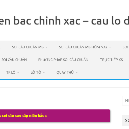
en bac chinh xac – cau lo 
E
SOI CẦU CHUẨN MB
SOI CẦU CHUẨN MB HÔM NAY
SOI
T SOI CẦU CHUẨN
PHƯƠNG PHÁP SOI CẦU CHUẨN
TRỰC TIẾP XS
TK LÔ
LÔ TÔ
QUAY THỬ
 soi cầu cao cấp miền bắc «
S