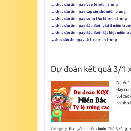
↔
chốt cầu ăn ngay bao lô miền trung
↔
chốt cầu ăn ngay cặp xỉu chủ miền trung
↔
chốt cầu ăn ngay song thủ lô miền trung
↔
chốt cầu ăn ngay đầu đuôi giải 8 miền trun
↔
chốt cầu ăn ngay đầu đuôi đặc biệt miền t
↔
chốt cầu ăn ngay lô 3 số miền trung
Dự đoán kết quả 3/1 x
Dự đoán
Hãy cùn
với các 
chính x
Category:
Bí quyết soi cầu chuẩn
Thẻ:
3 càng
,