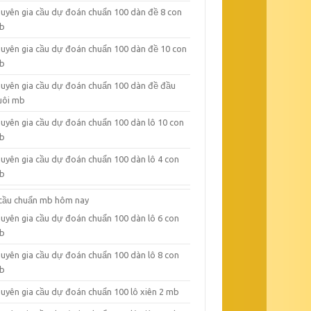
huyên gia cầu dự đoán chuẩn 100 dàn đề 8 con
b
huyên gia cầu dự đoán chuẩn 100 dàn đề 10 con
b
huyên gia cầu dự đoán chuẩn 100 dàn đề đầu
uôi mb
huyên gia cầu dự đoán chuẩn 100 dàn lô 10 con
b
huyên gia cầu dự đoán chuẩn 100 dàn lô 4 con
b
cầu chuẩn mb hôm nay
huyên gia cầu dự đoán chuẩn 100 dàn lô 6 con
b
huyên gia cầu dự đoán chuẩn 100 dàn lô 8 con
b
huyên gia cầu dự đoán chuẩn 100 lô xiên 2 mb