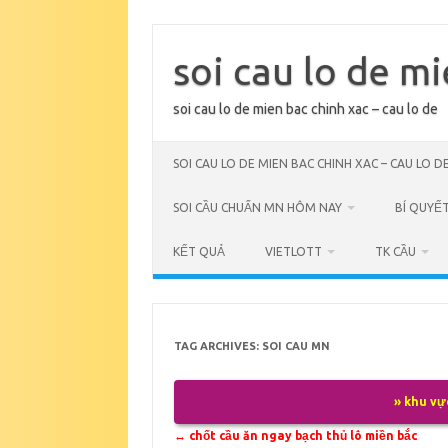
Skip
to
content
soi cau lo de mi
soi cau lo de mien bac chinh xac – cau lo de
SOI CAU LO DE MIEN BAC CHINH XAC – CAU LO D
SOI CẦU CHUẨN MN HÔM NAY
BÍ QUYẾ
KẾT QUẢ
VIETLOTT
TK CẦU
TAG ARCHIVES:
SOI CAU MN
» khu vực
↔
chốt cầu ăn ngay bạch thủ lô miền bắc