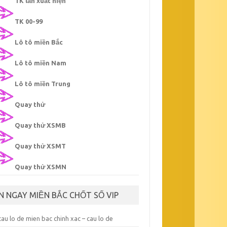
TK lần xuất hiện
TK 00-99
Lô tô miền Bắc
Lô tô miền Nam
Lô tô miền Trung
Quay thử
Quay thử XSMB
Quay thử XSMT
Quay thử XSMN
N NGAY MIỀN BẮC CHỐT SỐ VIP
cau lo de mien bac chinh xac – cau lo de