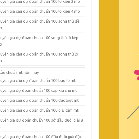
huyên gia cầu dự đoán chuẩn 100 lô xiên 3 mb
huyên gia cầu dự đoán chuẩn 100 lô xiên 4 mb
huyên gia cầu dự đoán chuẩn 100 song thủ đề
b
huyên gia dự đoán chuẩn 100 song thủ lô kép
b
huyên gia cầu dự đoán chuẩn 100 song thủ lô
b
cầu chuẩn mt hôm nay
huyên gia cầu dự đoán chuẩn 100 bao lô mt
huyên gia dự đoán chuẩn 100 cặp xíu chủ mt
huyên gia cầu dự đoán chuẩn 100 đặc biệt mt
huyên gia cầu dự đoán chuẩn 100 giải tám mt
huyên gia dự đoán chuẩn 100 sớ đầu đuôi giải 8
t
huyên gia dự đoán chuẩn 100 đầu đuôi giải đặc