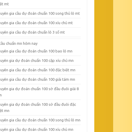
iệt mt
huyên gia cầu dự đoán chuẩn 100 song thủ lô mt
huyên gia cầu dự đoán chuẩn 100 xíu chủ mt
huyên gia cầu dự đoán chuẩn lô 3 số mt
cầu chuẩn mn hôm nay
huyên gia cầu dự đoán chuẩn 100 bao lô mn
huyên gia dự đoán chuẩn 100 cặp xíu chủ mn
huyên gia cầu dự đoán chuẩn 100 đặc biệt mn
huyên gia cầu dự đoán chuẩn 100 giải tám mn
huyên gia dự đoán chuẩn 100 sớ đầu đuôi giải 8
n
huyên gia dự đoán chuẩn 100 sớ đầu đuôi đặc
iệt mn
huyên gia cầu dự đoán chuẩn 100 song thủ lô mn
huyên gia cầu dự đoán chuẩn 100 xíu chủ mn