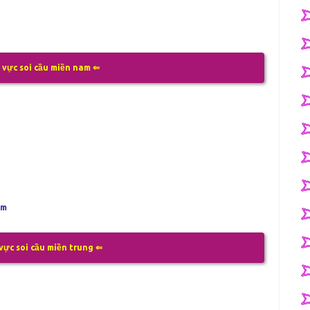
 vực soi cầu miền nam ⇐
am
vực soi cầu miền trung ⇐