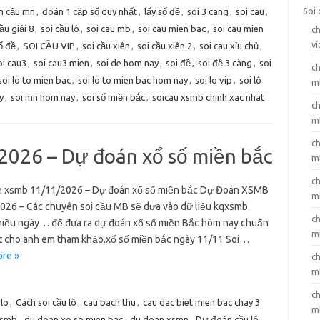
Soi 
n cầu mn
,
đoán 1 cặp số duy nhất
,
lấy số đề
,
soi 3 cang
,
soi cau
,
ầu giải 8
,
soi cầu lô
,
soi cau mb
,
soi cau mien bac
,
soi cau mien
c
v
ố đề
,
SOI CẦU VIP
,
soi cầu xiên
,
soi cầu xiên 2
,
soi cau xỉu chủ
,
oi cau3
,
soi cau3 mien
,
soi de hom nay
,
soi đề
,
soi đề 3 càng
,
soi
c
soi lo to mien bac
,
soi lo to mien bac hom nay
,
soi lo vip
,
soi lô
m
y
,
soi mn hom nay
,
soi số miền bắc
,
soicau xsmb chinh xac nhat
c
m
c
026 – Dự đoán xổ số miền bắc
m
c
 xsmb 11/11/2026 – Dự đoán xổ số miền bắc Dự Đoán XSMB
m
026 – Các chuyên soi cầu MB sẽ dựa vào dữ liệu kqxsmb
c
hiều ngày… để đưa ra dự đoán xổ số miền Bắc hôm nay chuẩn
m
t cho anh em tham khảo.xổ số miền bắc ngày 11/11 Soi…
re »
c
m
c
 lo
,
Cách soi cầu lô
,
cau bach thu
,
cau dac biet mien bac chay 3
m
xsmb
,
du doan xo so mien bac
,
du doan xsmn
,
Dự đoán cầu lô
,